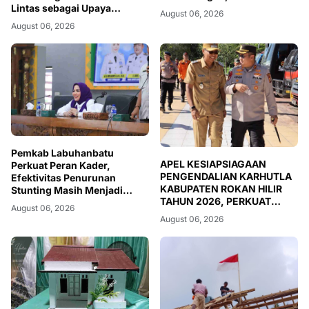
Lintas sebagai Upaya
August 06, 2026
Meningkatkan Keselamatan
August 06, 2026
Berkendara di Desa Kiab
Jaya, Kabupaten Pelalawan
Pemkab Labuhanbatu
APEL KESIAPSIAGAAN
Perkuat Peran Kader,
PENGENDALIAN KARHUTLA
Efektivitas Penurunan
KABUPATEN ROKAN HILIR
Stunting Masih Menjadi
TAHUN 2026, PERKUAT
Tantangan Bersama
August 06, 2026
SINERGI HADAPI MUSIM
August 06, 2026
KEMARAU DAN POTENSI EL
NINO