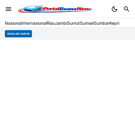
Nasional
Internasional
Riau
Jambi
Sumut
Sumsel
Sumbar
Kepri
HEADLINE HARI INI