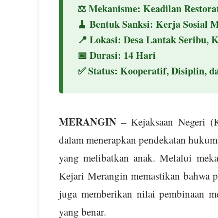
⚖️
Mekanisme:
Keadilan Restorati
🧹
Bentuk Sanksi:
Kerja Sosial 
📍
Lokasi:
Desa Lantak Seribu, 
📅
Durasi:
14 Hari
✅
Status:
Kooperatif, Disiplin, 
MERANGIN
– Kejaksaan Negeri (K
dalam menerapkan pendekatan hukum 
yang melibatkan anak. Melalui me
Kejari Merangin memastikan bahwa pe
juga memberikan nilai pembinaan m
yang benar.