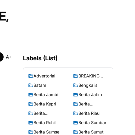
E,
Labels (List)
Advertorial
BREAKING
NEWS
Batam
Bengkalis
Berita Jambi
Berita Jatim
Berita Kepri
Berita
Merangin
Berita
Berita Riau
Peristiwa
Berita Rohil
Berita Sumbar
Berita Sumsel
Berita Sumut