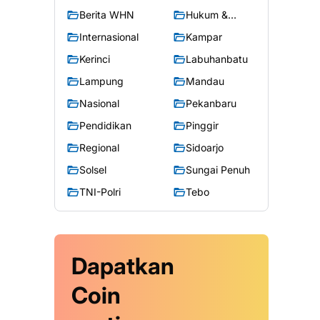
Berita WHN
Hukum &
Kriminal
Internasional
Kampar
Kerinci
Labuhanbatu
Lampung
Mandau
Nasional
Pekanbaru
Pendidikan
Pinggir
Regional
Sidoarjo
Solsel
Sungai Penuh
TNI-Polri
Tebo
Dapatkan
Coin