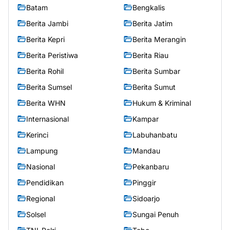
Batam
Bengkalis
Berita Jambi
Berita Jatim
Berita Kepri
Berita Merangin
Berita Peristiwa
Berita Riau
Berita Rohil
Berita Sumbar
Berita Sumsel
Berita Sumut
Berita WHN
Hukum & Kriminal
Internasional
Kampar
Kerinci
Labuhanbatu
Lampung
Mandau
Nasional
Pekanbaru
Pendidikan
Pinggir
Regional
Sidoarjo
Solsel
Sungai Penuh