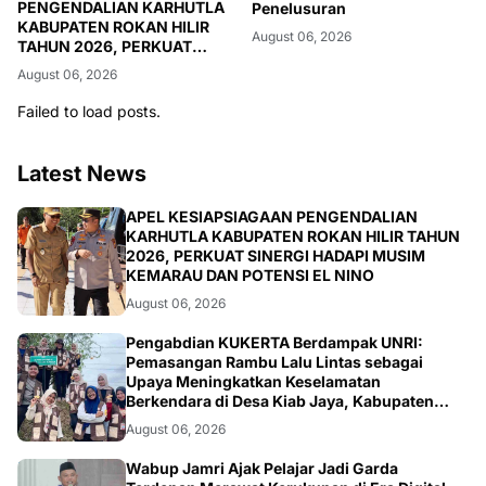
PENGENDALIAN KARHUTLA
Penelusuran
KABUPATEN ROKAN HILIR
August 06, 2026
TAHUN 2026, PERKUAT
SINERGI HADAPI MUSIM
August 06, 2026
KEMARAU DAN POTENSI EL
NINO
Failed to load posts.
Latest News
BERITA
APEL KESIAPSIAGAAN PENGENDALIAN
KARHUTLA KABUPATEN ROKAN HILIR TAHUN
2026, PERKUAT SINERGI HADAPI MUSIM
KEMARAU DAN POTENSI EL NINO
August 06, 2026
ARTIKEL
Pengabdian KUKERTA Berdampak UNRI:
Pemasangan Rambu Lalu Lintas sebagai
Upaya Meningkatkan Keselamatan
Berkendara di Desa Kiab Jaya, Kabupaten
Pelalawan
August 06, 2026
BERITA
Wabup Jamri Ajak Pelajar Jadi Garda