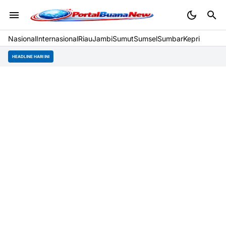
Nasional
Internasional
Riau
Jambi
Sumut
Sumsel
Sumbar
Kepri
HEADLINE HARI INI