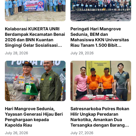
Kolaborasi KUKERTA UNRI
Peringati Hari Mangrove
Berdampak Kecamatan Benai
Sedunia, BEM dan
2026 dan BNN Kuantan
Mahasiswa KKN Universitas
Singingi Gelar Sosialisasi
Riau Tanam 1.500 Bibit
Bahaya Narkoba di SMP
Mangrove di Desa Teluk
July 28, 2026
July 29, 2026
Negeri 1 Benai
Pambang
Hari Mangrove Sedunia,
Satresnarkoba Polres Rokan
Yayasan Generasi Hijau Beri
Hilir Ungkap Peredaran
Penghargaan kepada
Narkotika, Amankan Dua
Kapolda Riau
Tersangka dengan Barang
Bukti Sabu dan Ganja
July 26, 2026
July 27, 2026