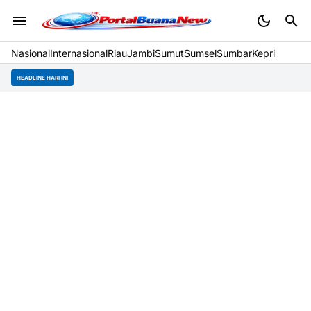
Nasional
Internasional
Riau
Jambi
Sumut
Sumsel
Sumbar
Kepri
HEADLINE HARI INI