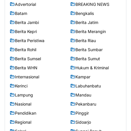
Advertorial
BREAKING NEWS
Batam
Bengkalis
Berita Jambi
Berita Jatim
Berita Kepri
Berita Merangin
Berita Peristiwa
Berita Riau
Berita Rohil
Berita Sumbar
Berita Sumsel
Berita Sumut
Berita WHN
Hukum & Kriminal
Internasional
Kampar
Kerinci
Labuhanbatu
Lampung
Mandau
Nasional
Pekanbaru
Pendidikan
Pinggir
Regional
Sidoarjo